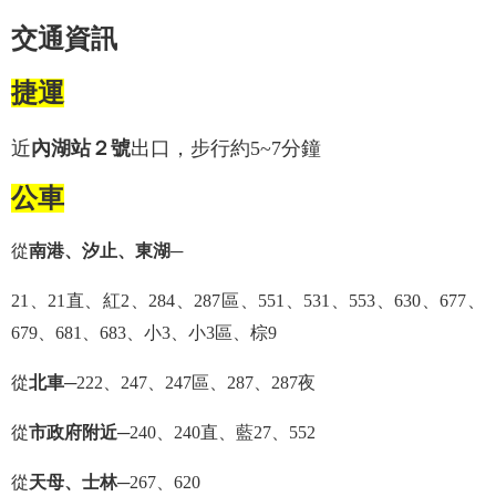
交通資訊
捷運
近
內湖站２號
出口，步行約5~7分鐘
公車
從
南港、汐止、東湖
─
21、21直、紅2、284、287區、551、531、553、630、677、
679、681、683、小3、小3區、棕9
從
北車
─222、247、247區、287、287夜
從
市政府附近
─240、240直、藍27、552
從
天母、士林
─267、620