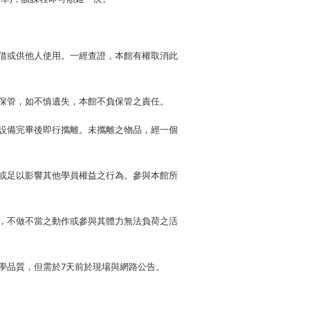
借或供他人使用。一經查證，本館有權取消此
保管，如不慎遺失，本館不負保管之責任。
設備完畢後即行攜離。未攜離之物品，經一個
或足以影響其他學員權益之行為。參與本館所
，不做不當之動作或參與其體力無法負荷之活
學品質，但需於
7
天前於現場與網路公告。