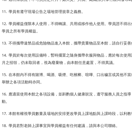
11.
學員有遵守現場公告之場地管理規章之義務。
12.
學員權益僅限本人使用，不得轉讓、共用或移作他人使用。學員證不得出
學員之所有學員權益。
13.
不得攜帶違禁品或危險物品進入本館，攜帶貴重物品至本館，請自行妥善
14.
學員於每次使用設備時，暫時擺置之隨身攜帶衣服與物品，應於每次使用
月之招領，仍未取回者，視為廢棄物，由本館任意處置，不得異議。
15.
在本館內不得有賭博、喝酒、吸煙、吃檳榔、喧嘩、口出穢言或其他不當
舉辦之各項活動時亦同。
16.
應適當使用本館之各項設備，並斟酌個人健康狀況，遵守服務人員之指導
動。
17.
本館有權視學員數量及場地的安排更改學員上課地點與上課時段，以利教
18.
學員若對老師上課事宜與學員權益有任何建議，請與本公司聯絡。