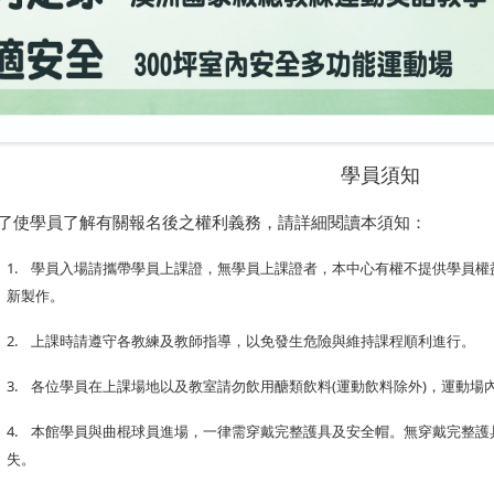
學員須知
了使學員了解有關報名後之權利義務，請詳細閱讀本須知：
1.
學員入場請攜帶學員上課證，無學員上課證者，本中心有權不提供學員權
新製作。
2.
上課時請遵守各教練及教師指導，以免發生危險與維持課程順利進行。
3.
各位學員在上課場地以及教室請勿飲用醣類飲料
(
運動飲料除外
)
，運動場
4.
本館學員與曲棍球員進場，一律需穿戴完整護具及安全帽。無穿戴完整護
失。