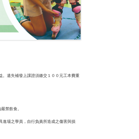
益。遺失補發上課證須繳交１００元工本費重
內嚴禁飲食。
具進場之學員，自行負責所造成之傷害與損