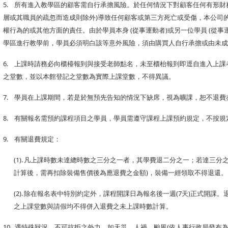
5.
所有進入教學區的顧客需自行承擔風險。於任何情況下對顧客任何有形財
層或其職員的疏忽而造成則除外
)
導致任何顧客或第三方死亡或受傷，本公司
權行為的或其他方面的責任。由於學員本身
(
從事運動者
)
或另一位學員
(
從事
學區進行教學前，學員必須明白該等意外風險，須由購買人自行承擔或由未成
6.
上課時請務必向櫃檯報到與接受老師點名，未至櫃枱報到即逕自進入上課
之堂數，並以本館登記之堂數為實際上課堂數，不得異議。
7.
學員在上課期間，若是於無預先告知的情況下缺席，視為曠課，恕不退費
8.
有關報名需預約課程項目之學員，學員需遵守課程上課預約規定，不按規
9.
有關退費規定：
(1).
凡上課時數未達總時數之三分之一者，其學費退二分之一；若達三分
計算後，需再扣除裝備售價後為應退費之金額
)
，裝備一經領取不得退還。
(2).
除在報名表中特別約定外，課程開課日為報名後一週
(7
天
)
正式開課。
之上課堂數與請假均不得併入退費之未上課時數計算。
10.
遇特殊狀況，不可抗拒之外力，如天災、人禍、颱風
(
依人事行政局發布