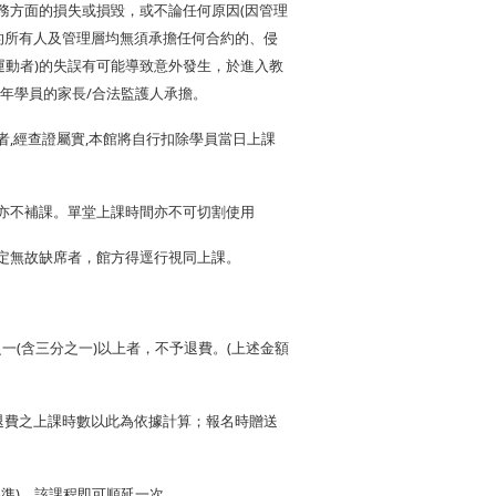
務方面的損失或損毀，或不論任何原因
(
因管理
的所有人及管理層均無須承擔任何合約的、侵
運動者
)
的失誤有可能導致意外發生，於進入教
年學員的家長
/
合法監護人承擔。
者
,
經查證屬實
,
本館將自行扣除學員當日上課
亦不補課。單堂上課時間亦不可切割使用
定無故缺席者，館方得逕行視同上課。
之一
(
含三分之一
)
以上者，不予退費。
(
上述金額
退費之上課時數以此為依據計算；報名時贈送
為準
)
，該課程即可順延一次。